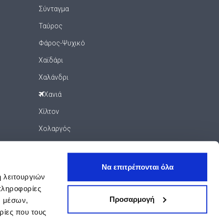
Σύνταγμα
Ταύρος
Φάρος-Ψυχικό
Χαϊδάρι
Χαλάνδρι
Χανιά
Χίλτον
Χολαργός
Ψυρρή
Ψυχικό
Να επιτρέπονται όλα
ή λειτουργιών
Ωνάσειο - Ίδρυμα Νιάρχος
πληροφορίες
Προσαρμογή
ν μέσων,
ρίες που τους