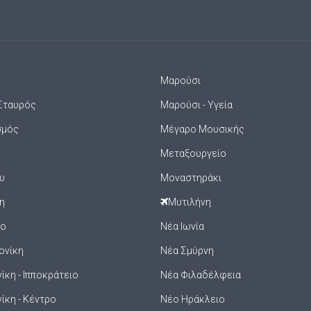
Μαρούσι
Σταυρός
Μαρούσι - Υγεία
σμός
Μέγαρο Μουσικής
Μεταξουργείο
υ
Μοναστηράκι
η
Μυτιλήνη
ιο
Νέα Ιωνία
ονίκη
Νέα Σμύρνη
κη - Ιπποκράτειο
Νέα Φιλαδέλφεια
ίκη - Κέντρο
Νέο Ηράκλειο