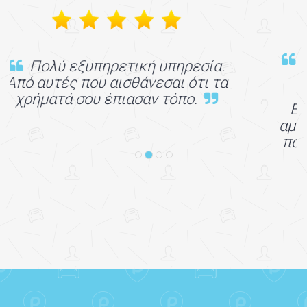
Είμαι πάρα πολυ χαρούμενος απο
την υπηρεσία, πρώτη φορά την
δοκίμασα και ήταν σούπερ!
Επιτέλους μπορείς να αφήνεις το
αμάξι σου στο πάρκινγκ αεροδρομίου
πολύ οικονομικά! Σας ευχαριστω