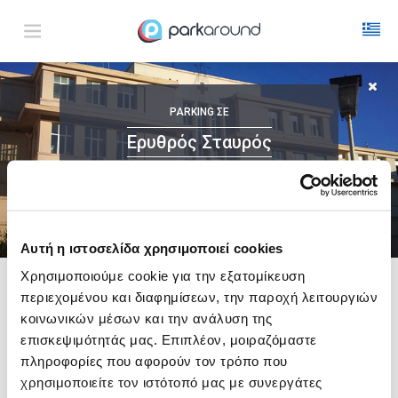
Ερυθρός Σταυρός
PARKING
ΣΕ
Πεμ 06 Αυγ 16:00
1
ΩΡΑ
ΑΦΙΞΗ
ΔΙΑΡΚΕΙΑ
Ερυθρός Σταυρός
ΜΕ ONLINE ΚΡΑΤΗΣΗ
Αυτή η ιστοσελίδα χρησιμοποιεί cookies
Χρησιμοποιούμε cookie για την εξατομίκευση
περιεχομένου και διαφημίσεων, την παροχή λειτουργιών
Δες τώρα τα parking στο χάρτη και σύγκρινε
τιμή
και
απόσταση
κοινωνικών μέσων και την ανάλυση της
επισκεψιμότητάς μας. Επιπλέον, μοιραζόμαστε
πληροφορίες που αφορούν τον τρόπο που
χρησιμοποιείτε τον ιστότοπό μας με συνεργάτες